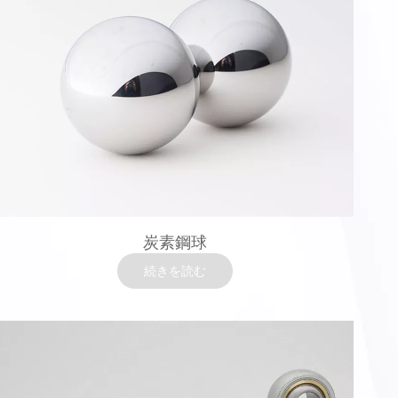
炭素鋼球
続きを読む
炭素鋼球
材料：AISI 1010/1015/1020（Q235B）/1045/1085（C86D）