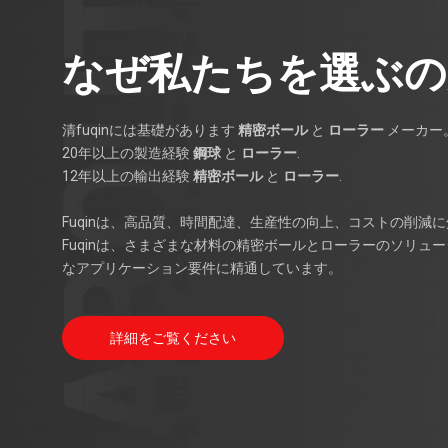
なぜ私たちを選ぶの
清fuqinには基礎があります
精密ボール
と
ローラー
メーカー
20年以上の製造経験
鋼球
と
ローラー
.
12年以上の輸出経験
精密ボール
と
ローラー
.
Fuqinは、高品質、時間配達、生産性の向上、コストの削減
Fuqinは、さまざまな材料の精密ボールとローラーのソリュ
なアプリケーション要件に精通しています。
詳細をご覧ください